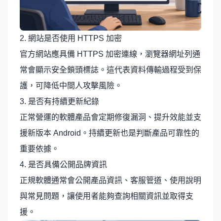
2. 網站是否使用 HTTPS 加密
官方網站應具備 HTTPS 加密連線，瀏覽器網址列通
常會顯示安全鎖頭標誌。這代表資料傳輸過程受到保
護，可降低中間人攻擊風險。
3. 是否有持續更新紀錄
正常營運的軟體產品會定期修復漏洞、提升效能並支
援新版本 Android。持續更新也是判斷產品可靠性的
重要依據。
4. 是否具備公開品牌資訊
正規軟體通常會公開產品資訊、客服管道、使用說明
與常見問題，讓使用者能夠查詢相關資訊並取得支
援。