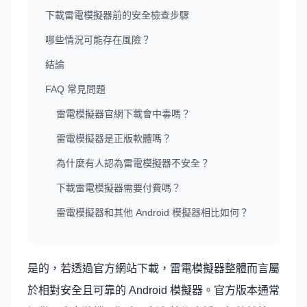
下載雷電模擬器前的安全檢查步驟
哪些情況可能存在風險？
結論
FAQ 常見問題
雷電模擬器官網下載會中毒嗎？
雷電模擬器是正版軟體嗎？
為什麼有人認為雷電模擬器不安全？
下載雷電模擬器需要付費嗎？
雷電模擬器和其他 Android 模擬器相比如何？
是的，若透過官方網站下載，雷電模擬器整體而言屬
於相對安全且可靠的 Android 模擬器。官方版本通常