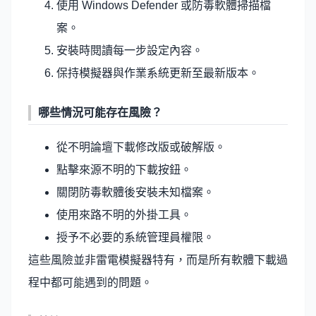
使用 Windows Defender 或防毒軟體掃描檔
案。
安裝時閱讀每一步設定內容。
保持模擬器與作業系統更新至最新版本。
哪些情況可能存在風險？
從不明論壇下載修改版或破解版。
點擊來源不明的下載按鈕。
關閉防毒軟體後安裝未知檔案。
使用來路不明的外掛工具。
授予不必要的系統管理員權限。
這些風險並非雷電模擬器特有，而是所有軟體下載過
程中都可能遇到的問題。