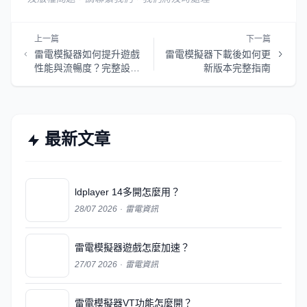
上一篇
下一篇
雷電模擬器如何提升遊戲
雷電模擬器下載後如何更
性能與流暢度？完整設定
新版本完整指南
技巧教學
最新文章
ldplayer 14多開怎麼用？
28/07 2026
·
雷電資訊
雷電模擬器遊戲怎麼加速？
27/07 2026
·
雷電資訊
雷電模擬器VT功能怎麼開？