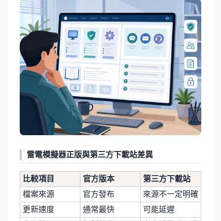
雷電模擬器正版與第三方下載站差異
比較項目
官方版本
第三方下載站
檔案來源
官方發布
來源不一定明確
更新速度
通常最快
可能延遲